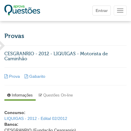
Ir para o conteúdo principal
Entrar
Mostr
Provas
CESGRANRIO - 2012 - LIQUIGAS - Motorista de
Caminhão
Prova
Gabarito
Informações
Questões On-line
Concurso:
LIQUIGAS - 2012 - Edital 02/2012
Banca:
CESGRANRIO (Fundação Cesgranrio)