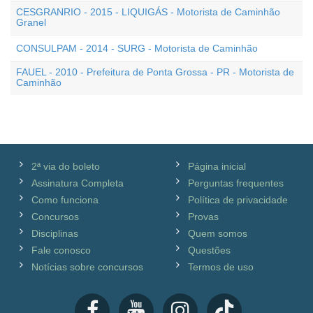
CESGRANRIO - 2015 - LIQUIGÁS - Motorista de Caminhão
Granel
CONSULPAM - 2014 - SURG - Motorista de Caminhão
FAUEL - 2010 - Prefeitura de Ponta Grossa - PR - Motorista de
Caminhão
2ª via do boleto
Página inicial
Assinatura Completa
Perguntas frequentes
Como funciona
Política de privacidade
Concursos
Provas
Disciplinas
Quem somos
Fale conosco
Questões
Notícias sobre concursos
Termos de uso