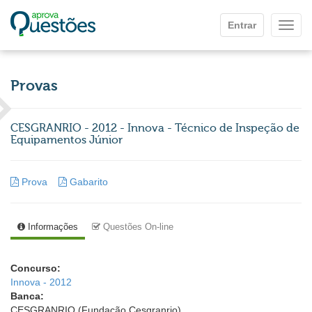
Ir para o conteúdo principal
Entrar
Mostr
Provas
CESGRANRIO - 2012 - Innova - Técnico de Inspeção de
Equipamentos Júnior
Prova
Gabarito
Informações
Questões On-line
Concurso:
Innova - 2012
Banca:
CESGRANRIO (Fundação Cesgranrio)