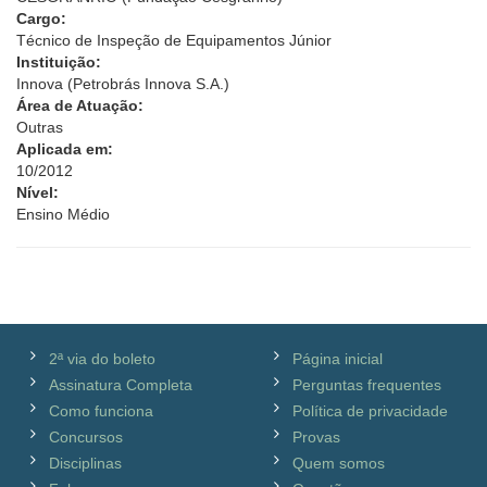
Cargo:
Técnico de Inspeção de Equipamentos Júnior
Instituição:
Innova (Petrobrás Innova S.A.)
Área de Atuação:
Outras
Aplicada em:
10/2012
Nível:
Ensino Médio
2ª via do boleto
Página inicial
Assinatura Completa
Perguntas frequentes
Como funciona
Política de privacidade
Concursos
Provas
Disciplinas
Quem somos