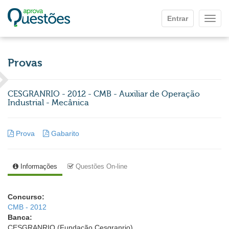
Ir para o conteúdo principal
Entrar
Mostr
Provas
CESGRANRIO - 2012 - CMB - Auxiliar de Operação
Industrial - Mecânica
Prova
Gabarito
Informações
Questões On-line
Concurso:
CMB - 2012
Banca:
CESGRANRIO (Fundação Cesgranrio)