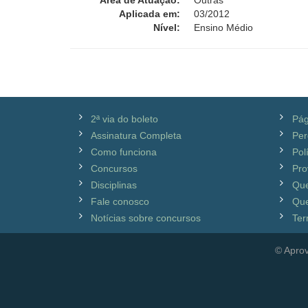
Área de Atuação:
Outras
Aplicada em:
03/2012
Nível:
Ensino Médio
2ª via do boleto
Pág
Assinatura Completa
Per
Como funciona
Pol
Concursos
Pro
Disciplinas
Qu
Fale conosco
Que
Notícias sobre concursos
Ter
© Aprov