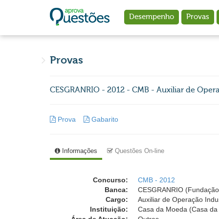
Ir para o conteúdo principal
Desempenho
Provas
Provas
CESGRANRIO - 2012 - CMB - Auxiliar de Operaç
Prova
Gabarito
Informações
Questões On-line
Concurso:
CMB - 2012
Banca:
CESGRANRIO (Fundação 
Cargo:
Auxiliar de Operação Indus
Instituição:
Casa da Moeda (Casa da 