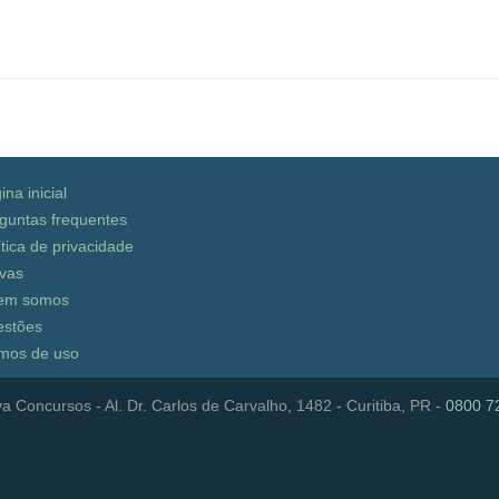
ina inicial
guntas frequentes
ítica de privacidade
vas
em somos
stões
mos de uso
a Concursos - Al. Dr. Carlos de Carvalho, 1482 - Curitiba, PR -
0800 7