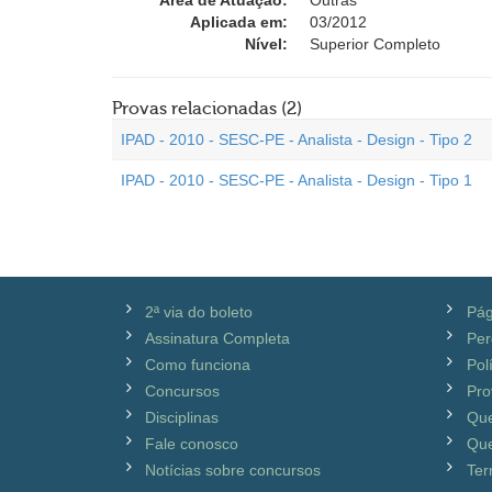
Área de Atuação:
Outras
Aplicada em:
03/2012
Nível:
Superior Completo
Provas relacionadas (2)
IPAD - 2010 - SESC-PE - Analista - Design - Tipo 2
IPAD - 2010 - SESC-PE - Analista - Design - Tipo 1
2ª via do boleto
Pág
Assinatura Completa
Per
Como funciona
Pol
Concursos
Pro
Disciplinas
Qu
Fale conosco
Que
Notícias sobre concursos
Ter