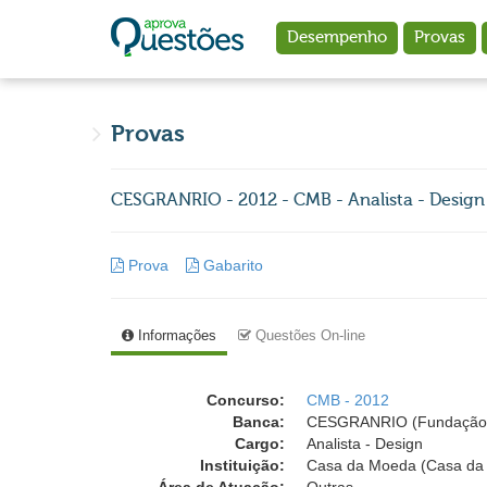
Ir para o conteúdo principal
Desempenho
Provas
Provas
CESGRANRIO - 2012 - CMB - Analista - Design
Prova
Gabarito
Informações
Questões On-line
Concurso:
CMB - 2012
Banca:
CESGRANRIO (Fundação 
Cargo:
Analista - Design
Instituição:
Casa da Moeda (Casa da 