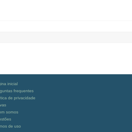
ina inicial
guntas frequentes
ítica de privacidade
vas
em somos
stões
mos de uso