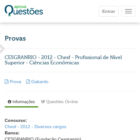
Ir para o conteúdo principal
Entrar
Mostr
Provas
CESGRANRIO - 2012 - Chesf - Profissional de Nível
Superior - Ciências Econômicas
Prova
Gabarito
Informações
Questões On-line
Concurso:
Chesf - 2012 - Diversos cargos
Banca:
CESGRANRIO (Fundação Cesgranrio)