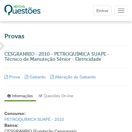
Ir para o conteúdo principal
Entrar
Mostr
Provas
CESGRANRIO - 2010 - PETROQUÍMICA SUAPE -
Técnico de Manuteção Sênior - Eletricidade
Prova
Gabarito
Alteração de Gabarito
Informações
Questões On-line
Concurso:
PETROQUÍMICA SUAPE - 2010
Banca:
CESGRANRIO (Fundação Cesgranrio)