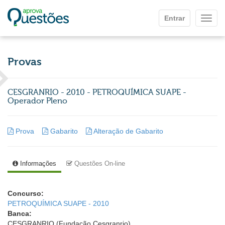
Ir para o conteúdo principal
Entrar
Mostr
Provas
CESGRANRIO - 2010 - PETROQUÍMICA SUAPE -
Operador Pleno
Prova
Gabarito
Alteração de Gabarito
Informações
Questões On-line
Concurso:
PETROQUÍMICA SUAPE - 2010
Banca:
CESGRANRIO (Fundação Cesgranrio)