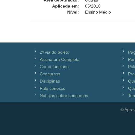
Área de Atuação:
Outras
Aplicada em:
05/2010
Nível:
Ensino Médio
2ª via do boleto
Pág
Assinatura Completa
Per
Como funciona
Pol
Concursos
Pro
Disciplinas
Qu
Fale conosco
Que
Notícias sobre concursos
Ter
© Aprov