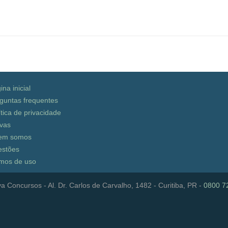
ina inicial
guntas frequentes
ítica de privacidade
vas
em somos
stões
mos de uso
a Concursos - Al. Dr. Carlos de Carvalho, 1482 - Curitiba, PR -
0800 7