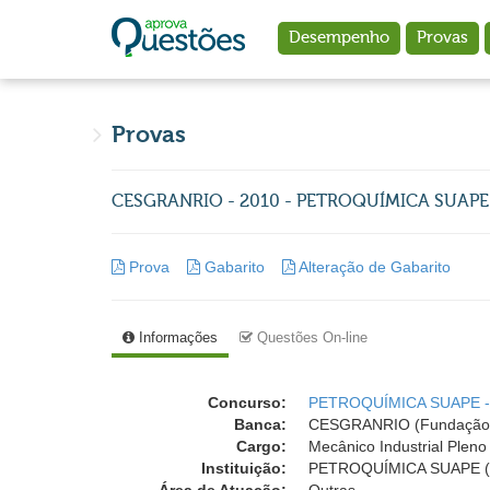
Ir para o conteúdo principal
Desempenho
Provas
Provas
CESGRANRIO - 2010 - PETROQUÍMICA SUAPE - 
Prova
Gabarito
Alteração de Gabarito
Informações
Questões On-line
Concurso:
PETROQUÍMICA SUAPE -
Banca:
CESGRANRIO (Fundação 
Cargo:
Mecânico Industrial Pleno
Instituição:
PETROQUÍMICA SUAPE (C