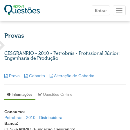
Ir para o conteúdo principal
Entrar
Mostr
Provas
CESGRANRIO - 2010 - Petrobrás - Profissional Júnior:
Engenharia de Produção
Prova
Gabarito
Alteração de Gabarito
Informações
Questões On-line
Concurso:
Petrobrás - 2010 - Distribuidora
Banca:
CESGRANRIO (Fundação Cesgranrio)