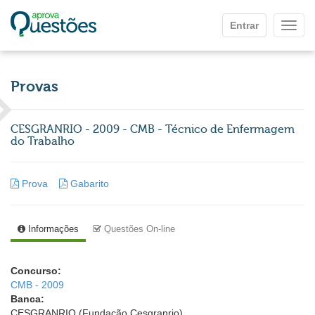
Ir para o conteúdo principal
Entrar
Mostr
Provas
CESGRANRIO - 2009 - CMB - Técnico de Enfermagem
do Trabalho
Prova
Gabarito
Informações
Questões On-line
Concurso:
CMB - 2009
Banca:
CESGRANRIO (Fundação Cesgranrio)