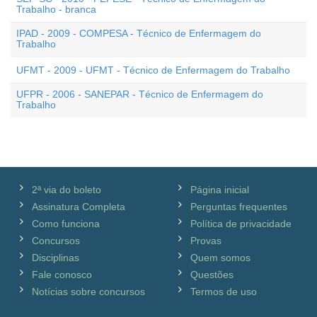
Trabalho - branca
IPAD - 2009 - COMPESA - Técnico de Enfermagem do
Trabalho
UFMT - 2009 - UFMT - Técnico de Enfermagem do Trabalho
UFPR - 2006 - SANEPAR - Técnico de Enfermagem do
Trabalho
2ª via do boleto
Página inicial
Assinatura Completa
Perguntas frequentes
Como funciona
Política de privacidade
Concursos
Provas
Disciplinas
Quem somos
Fale conosco
Questões
Notícias sobre concursos
Termos de uso