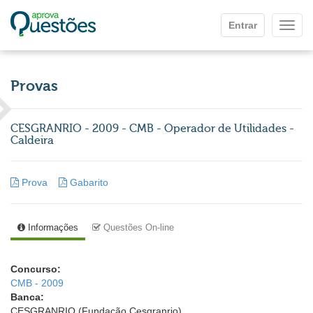
Ir para o conteúdo principal
Entrar
Mostr
Provas
CESGRANRIO - 2009 - CMB - Operador de Utilidades -
Caldeira
Prova
Gabarito
Informações
Questões On-line
Concurso:
CMB - 2009
Banca:
CESGRANRIO (Fundação Cesgranrio)