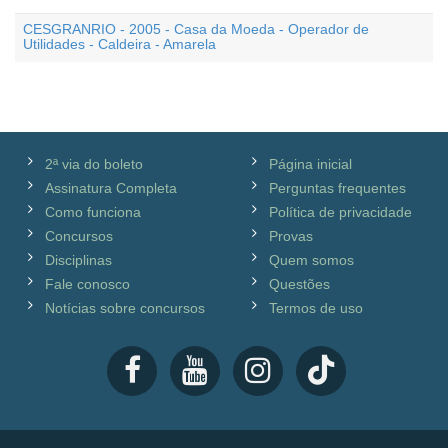
CESGRANRIO - 2005 - Casa da Moeda - Operador de
Utilidades - Caldeira - Amarela
2ª via do boleto
Página inicial
Assinatura Completa
Perguntas frequentes
Como funciona
Política de privacidade
Concursos
Provas
Disciplinas
Quem somos
Fale conosco
Questões
Notícias sobre concursos
Termos de uso