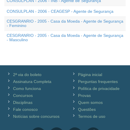
CONSULPLAN - 2006 - INB - Agente de Segurança
CONSULPLAN - 2006 - CEAGESP - Agente de Segurança
CESGRANRIO - 2005 - Casa da Moeda - Agente de Segurança
- Feminino
CESGRANRIO - 2005 - Casa da Moeda - Agente de Segurança
- Masculino
2ª via do boleto
Página inicial
Assinatura Completa
Perguntas frequentes
Como funciona
Política de privacidade
Concursos
Provas
Disciplinas
Quem somos
Fale conosco
Questões
Notícias sobre concursos
Termos de uso