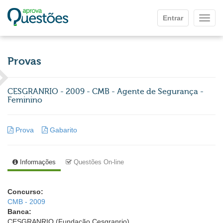
Ir para o conteúdo principal
Entrar
Mostr
Provas
CESGRANRIO - 2009 - CMB - Agente de Segurança -
Feminino
Prova
Gabarito
Informações
Questões On-line
Concurso:
CMB - 2009
Banca:
CESGRANRIO (Fundação Cesgranrio)