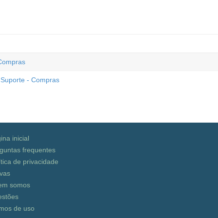
 Compras
Suporte - Compras
ina inicial
guntas frequentes
ítica de privacidade
vas
em somos
stões
mos de uso