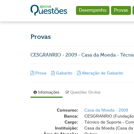
Ir para o conteúdo principal
Desempenho
Provas
Provas
CESGRANRIO - 2009 - Casa da Moeda - Técni
Prova
Gabarito
Alteração de Gabarito
Informações
Questões On-line
Concurso:
Casa da Moeda - 2009
Banca:
CESGRANRIO (Fundação 
Cargo:
Técnico de Suporte - Co
Instituição:
Casa da Moeda (Casa da 