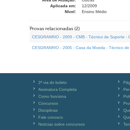
Área de Atuação:
Outras
Aplicada em:
12/2009
Nível:
Ensino Médio
Provas relacionadas (2)
CESGRANRIO - 2009 - CMB - Técnico de Suporte -
CESGRANRIO - 2005 - Casa da Moeda - Técnico de 
2ª via do boleto
Pág
Assinatura Completa
Per
Como funciona
Pol
Concursos
Pro
Disciplinas
Qu
Fale conosco
Que
Notícias sobre concursos
Ter