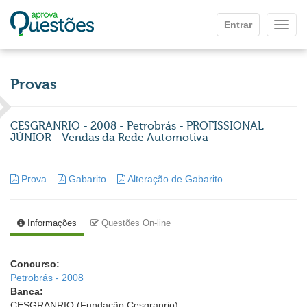
Ir para o conteúdo principal
Entrar
Mostr
Provas
CESGRANRIO - 2008 - Petrobrás - PROFISSIONAL
JÚNIOR - Vendas da Rede Automotiva
Prova
Gabarito
Alteração de Gabarito
Informações
Questões On-line
Concurso:
Petrobrás - 2008
Banca:
CESGRANRIO (Fundação Cesgranrio)