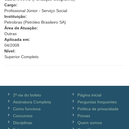
Cargo:
Profissional Júnior - Serviço Social
Instituição:
Petrobras (Petróleo Brasileiro SA)
Área de Atuação:
Outras
Aplicada em:
04/2008
Nível:
Superior Completo
2ª via do boleto
Página inicial
Assinatura Completa
Perguntas frequentes
Como funciona
Política de privacidade
Concursos
Provas
Disciplinas
Quem somos