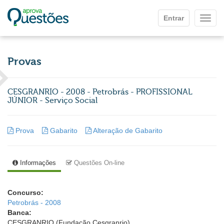
Ir para o conteúdo principal
Entrar
Mostr
Provas
CESGRANRIO - 2008 - Petrobrás - PROFISSIONAL
JÚNIOR - Serviço Social
Prova
Gabarito
Alteração de Gabarito
Informações
Questões On-line
Concurso:
Petrobrás - 2008
Banca:
CESGRANRIO (Fundação Cesgranrio)