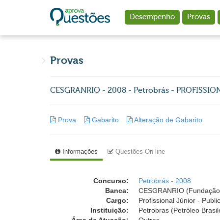
Ir para o conteúdo principal
Desempenho
Provas
Provas
CESGRANRIO - 2008 - Petrobrás - PROFISSI
Prova
Gabarito
Alteração de Gabarito
Informações
Questões On-line
Concurso:
Petrobrás - 2008
Banca:
CESGRANRIO (Fundação 
Cargo:
Profissional Júnior - Publi
Instituição:
Petrobras (Petróleo Brasil