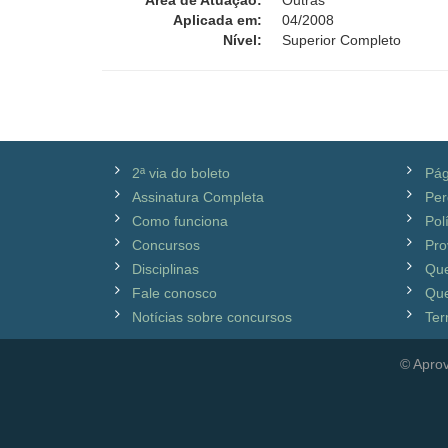
Área de Atuação:
Outras
Aplicada em:
04/2008
Nível:
Superior Completo
2ª via do boleto
Pág
Assinatura Completa
Per
Como funciona
Pol
Concursos
Pro
Disciplinas
Qu
Fale conosco
Que
Notícias sobre concursos
Ter
© Aprov