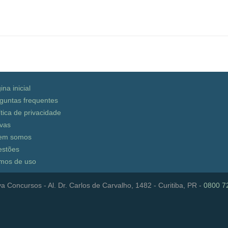
ina inicial
guntas frequentes
ítica de privacidade
vas
em somos
stões
mos de uso
a Concursos - Al. Dr. Carlos de Carvalho, 1482 - Curitiba, PR -
0800 7