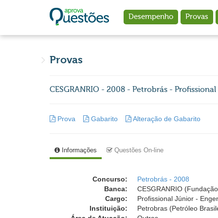
Ir para o conteúdo principal
Desempenho
Provas
Provas
CESGRANRIO - 2008 - Petrobrás - Profissiona
Prova
Gabarito
Alteração de Gabarito
Informações
Questões On-line
Concurso:
Petrobrás - 2008
Banca:
CESGRANRIO (Fundação 
Cargo:
Profissional Júnior - En
Instituição:
Petrobras (Petróleo Brasil