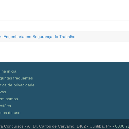
or: Engenharia em Segurança do Trabalho
ina inicial
guntas frequentes
ítica de privacidade
vas
em somos
stões
mos de uso
a Concursos - Al. Dr. Carlos de Carvalho, 1482 - Curitiba, PR -
0800 7