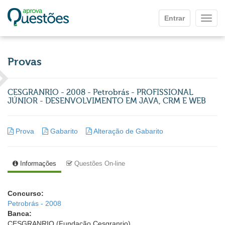
Ir para o conteúdo principal
Entrar
Mostr
Provas
CESGRANRIO - 2008 - Petrobrás - PROFISSIONAL
JÚNIOR - DESENVOLVIMENTO EM JAVA, CRM E WEB
Prova
Gabarito
Alteração de Gabarito
Informações
Questões On-line
Concurso:
Petrobrás - 2008
Banca:
CESGRANRIO (Fundação Cesgranrio)