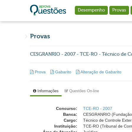
Ir para o conteúdo principal
Desempenho
Provas
Provas
CESGRANRIO - 2007 - TCE-RO - Técnico de Co
Prova
Gabarito
Alteração de Gabarito
Informações
Questões On-line
Concurso:
TCE-RO - 2007
Banca:
CESGRANRIO (Fundação 
Cargo:
Técnico de Controle Exte
Instituição:
TCE-RO (Tribunal de Con