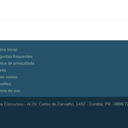
ina inicial
guntas frequentes
ítica de privacidade
vas
em somos
stões
mos de uso
a Concursos - Al. Dr. Carlos de Carvalho, 1482 - Curitiba, PR -
0800 7