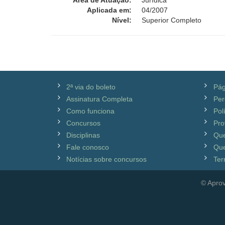
Área de Atuação:
Jurídica
Aplicada em:
04/2007
Nível:
Superior Completo
2ª via do boleto
Pág
Assinatura Completa
Per
Como funciona
Pol
Concursos
Pro
Disciplinas
Qu
Fale conosco
Que
Notícias sobre concursos
Ter
© Aprov