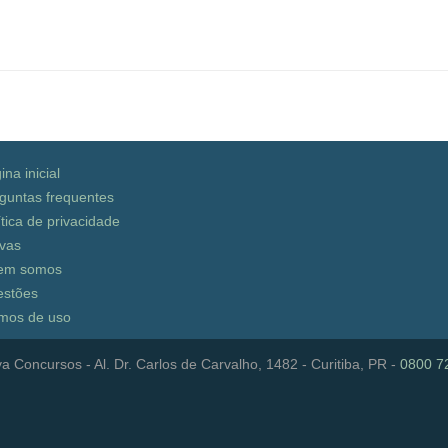
ina inicial
guntas frequentes
ítica de privacidade
vas
em somos
stões
mos de uso
a Concursos - Al. Dr. Carlos de Carvalho, 1482 - Curitiba, PR -
0800 7