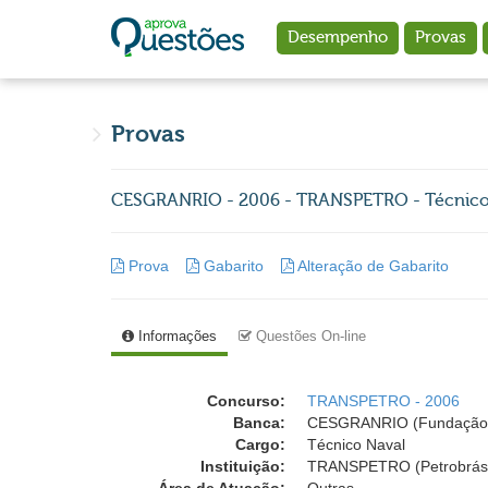
Ir para o conteúdo principal
Desempenho
Provas
Provas
CESGRANRIO - 2006 - TRANSPETRO - Técnico
Prova
Gabarito
Alteração de Gabarito
Informações
Questões On-line
Concurso:
TRANSPETRO - 2006
Banca:
CESGRANRIO (Fundação 
Cargo:
Técnico Naval
Instituição:
TRANSPETRO (Petrobrás 