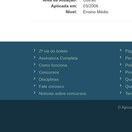
Área de Atuação:
Outras
Aplicada em:
03/2006
Nível:
Ensino Médio
2ª via do boleto
Pág
Assinatura Completa
Per
Como funciona
Pol
Concursos
Pro
Disciplinas
Qu
Fale conosco
Que
Notícias sobre concursos
Ter
© Aprov