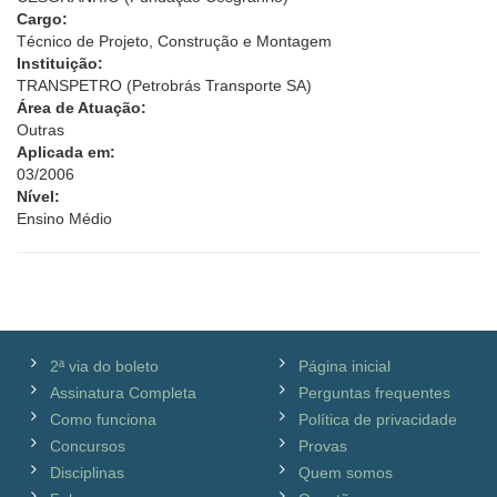
Cargo:
Técnico de Projeto, Construção e Montagem
Instituição:
TRANSPETRO (Petrobrás Transporte SA)
Área de Atuação:
Outras
Aplicada em:
03/2006
Nível:
Ensino Médio
2ª via do boleto
Página inicial
Assinatura Completa
Perguntas frequentes
Como funciona
Política de privacidade
Concursos
Provas
Disciplinas
Quem somos