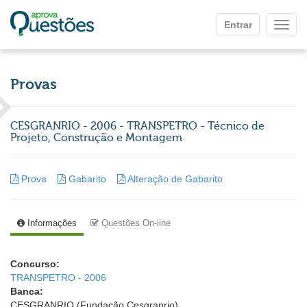
Ir para o conteúdo principal
Entrar
Mostr
Provas
CESGRANRIO - 2006 - TRANSPETRO - Técnico de
Projeto, Construção e Montagem
Prova
Gabarito
Alteração de Gabarito
Informações
Questões On-line
Concurso:
TRANSPETRO - 2006
Banca:
CESGRANRIO (Fundação Cesgranrio)