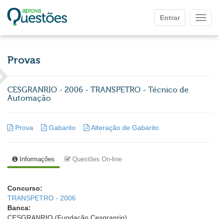
Ir para o conteúdo principal
Entrar
Mostr
Provas
CESGRANRIO - 2006 - TRANSPETRO - Técnico de
Automação
Prova
Gabarito
Alteração de Gabarito
Informações
Questões On-line
Concurso:
TRANSPETRO - 2006
Banca:
CESGRANRIO (Fundação Cesgranrio)