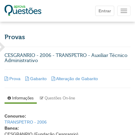
Ir para o conteúdo principal
Entrar
Mostr
Provas
CESGRANRIO - 2006 - TRANSPETRO - Auxiliar Técnico
Administrativo
Prova
Gabarito
Alteração de Gabarito
Informações
Questões On-line
Concurso:
TRANSPETRO - 2006
Banca:
CESGRANRIO (Fundação Cesgranrio)