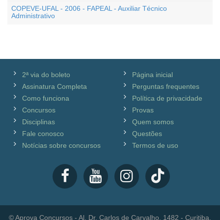
COPEVE-UFAL - 2006 - FAPEAL - Auxiliar Técnico
Administrativo
2ª via do boleto
Página inicial
Assinatura Completa
Perguntas frequentes
Como funciona
Política de privacidade
Concursos
Provas
Disciplinas
Quem somos
Fale conosco
Questões
Notícias sobre concursos
Termos de uso
© Aprova Concursos - Al. Dr. Carlos de Carvalho, 1482 - Curitiba,