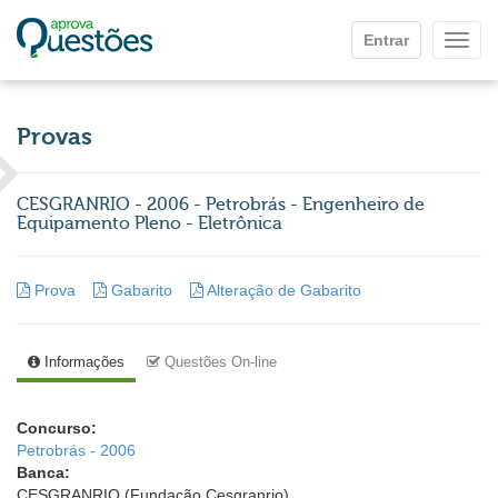
Ir para o conteúdo principal
Entrar
Mostr
Provas
CESGRANRIO - 2006 - Petrobrás - Engenheiro de
Equipamento Pleno - Eletrônica
Prova
Gabarito
Alteração de Gabarito
Informações
Questões On-line
Concurso:
Petrobrás - 2006
Banca:
CESGRANRIO (Fundação Cesgranrio)