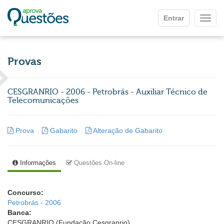
Ir para o conteúdo principal
Entrar
Mostr
Provas
CESGRANRIO - 2006 - Petrobrás - Auxiliar Técnico de
Telecomunicações
Prova
Gabarito
Alteração de Gabarito
Informações
Questões On-line
Concurso:
Petrobrás - 2006
Banca:
CESGRANRIO (Fundação Cesgranrio)