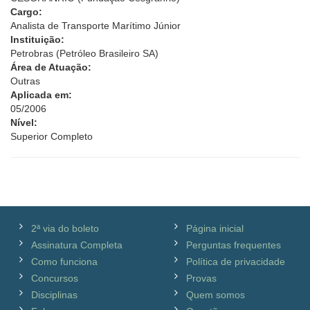
Cargo:
Analista de Transporte Marítimo Júnior
Instituição:
Petrobras (Petróleo Brasileiro SA)
Área de Atuação:
Outras
Aplicada em:
05/2006
Nível:
Superior Completo
2ª via do boleto
Página inicial
Assinatura Completa
Perguntas frequentes
Como funciona
Política de privacidade
Concursos
Provas
Disciplinas
Quem somos