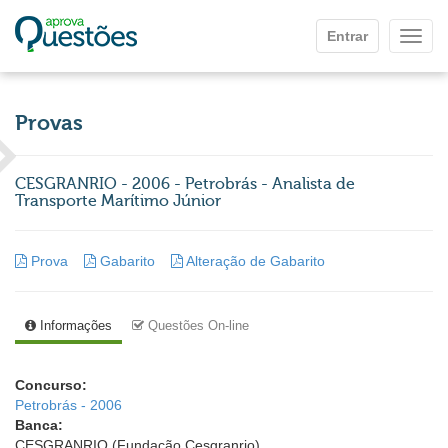
Ir para o conteúdo principal
Entrar
Mostr
Provas
CESGRANRIO - 2006 - Petrobrás - Analista de
Transporte Marítimo Júnior
Prova
Gabarito
Alteração de Gabarito
Informações
Questões On-line
Concurso:
Petrobrás - 2006
Banca:
CESGRANRIO (Fundação Cesgranrio)