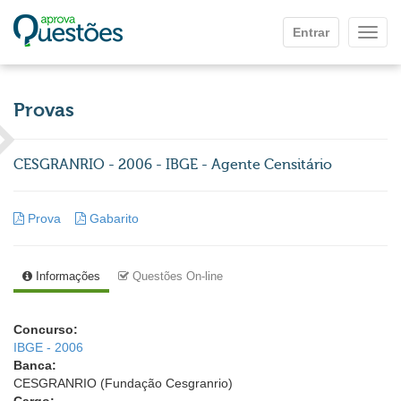
Ir para o conteúdo principal
Entrar
Mostr
Provas
CESGRANRIO - 2006 - IBGE - Agente Censitário
Prova
Gabarito
Informações
Questões On-line
Concurso:
IBGE - 2006
Banca:
CESGRANRIO (Fundação Cesgranrio)