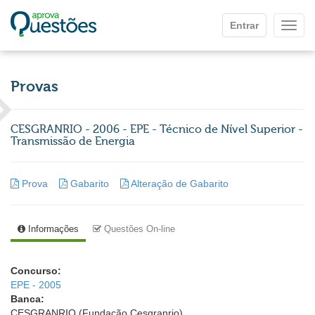
Ir para o conteúdo principal
Entrar
Mostr
Provas
CESGRANRIO - 2006 - EPE - Técnico de Nível Superior -
Transmissão de Energia
Prova
Gabarito
Alteração de Gabarito
Informações
Questões On-line
Concurso:
EPE - 2005
Banca:
CESGRANRIO (Fundação Cesgranrio)