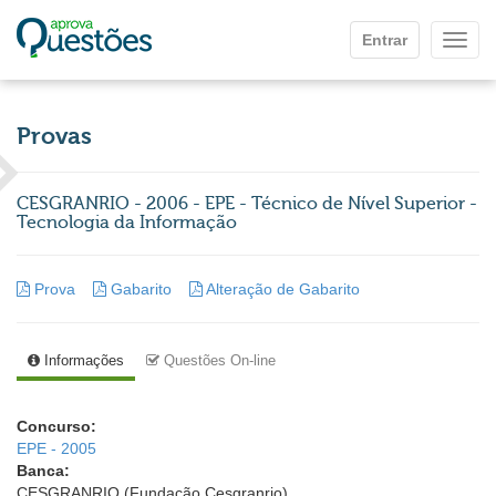
Ir para o conteúdo principal
Entrar
Mostr
Provas
CESGRANRIO - 2006 - EPE - Técnico de Nível Superior -
Tecnologia da Informação
Prova
Gabarito
Alteração de Gabarito
Informações
Questões On-line
Concurso:
EPE - 2005
Banca:
CESGRANRIO (Fundação Cesgranrio)