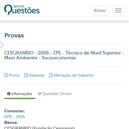
Ir para o conteúdo principal
Entrar
Mostr
Provas
CESGRANRIO - 2006 - EPE - Técnico de Nível Superior -
Meio Ambiente - Socioeconomia
Prova
Gabarito
Alteração de Gabarito
Informações
Questões On-line
Concurso:
EPE - 2005
Banca:
CESGRANRIO (Fundação Cesgranrio)