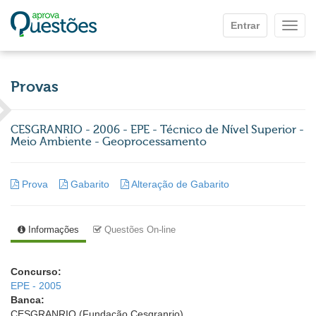
Ir para o conteúdo principal
Entrar
Mostr
Provas
CESGRANRIO - 2006 - EPE - Técnico de Nível Superior -
Meio Ambiente - Geoprocessamento
Prova
Gabarito
Alteração de Gabarito
Informações
Questões On-line
Concurso:
EPE - 2005
Banca:
CESGRANRIO (Fundação Cesgranrio)