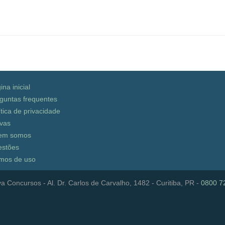
ina inicial
guntas frequentes
ítica de privacidade
vas
em somos
stões
mos de uso
a Concursos - Al. Dr. Carlos de Carvalho, 1482 - Curitiba, PR -
0800 7