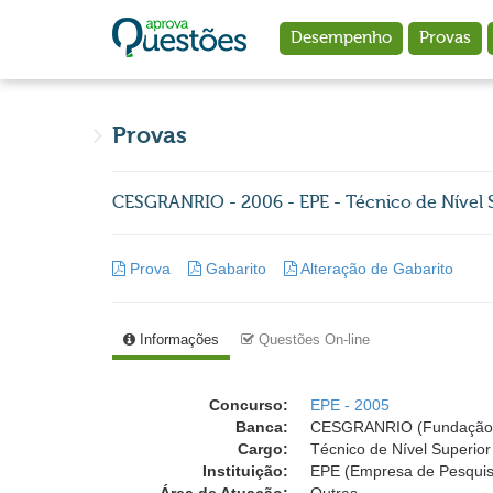
Ir para o conteúdo principal
Desempenho
Provas
Provas
CESGRANRIO - 2006 - EPE - Técnico de Nível 
Prova
Gabarito
Alteração de Gabarito
Informações
Questões On-line
Concurso:
EPE - 2005
Banca:
CESGRANRIO (Fundação 
Cargo:
Técnico de Nível Superio
Instituição:
EPE (Empresa de Pesquis