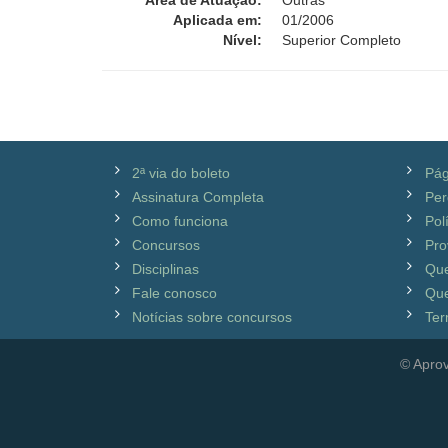
Área de Atuação:
Outras
Aplicada em:
01/2006
Nível:
Superior Completo
2ª via do boleto
Pág
Assinatura Completa
Per
Como funciona
Pol
Concursos
Pro
Disciplinas
Qu
Fale conosco
Que
Notícias sobre concursos
Ter
© Aprov