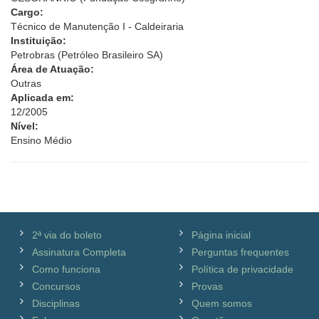
Cargo:
Técnico de Manutenção I - Caldeiraria
Instituição:
Petrobras (Petróleo Brasileiro SA)
Área de Atuação:
Outras
Aplicada em:
12/2005
Nível:
Ensino Médio
2ª via do boleto
Página inicial
Assinatura Completa
Perguntas frequentes
Como funciona
Política de privacidade
Concursos
Provas
Disciplinas
Quem somos