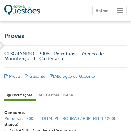
Ir para o conteúdo principal
Entrar
Mostr
Provas
CESGRANRIO - 2005 - Petrobrás - Técnico de
Manutenção I - Caldeiraria
Prova
Gabarito
Alteração de Gabarito
Informações
Questões On-line
Concurso:
Petrobrás - 2005 - EDITAL PETROBRAS / PSP  RH  1 / 2005
Banca:
CESGRANRIO (Fundação Cesgranrio)