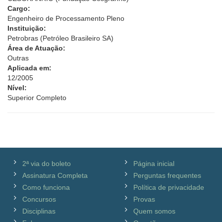
Cargo:
Engenheiro de Processamento Pleno
Instituição:
Petrobras (Petróleo Brasileiro SA)
Área de Atuação:
Outras
Aplicada em:
12/2005
Nível:
Superior Completo
2ª via do boleto
Página inicial
Assinatura Completa
Perguntas frequentes
Como funciona
Política de privacidade
Concursos
Provas
Disciplinas
Quem somos