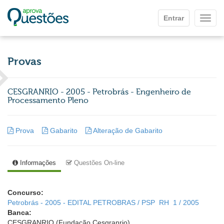
Ir para o conteúdo principal
Entrar
Mostr
Provas
CESGRANRIO - 2005 - Petrobrás - Engenheiro de
Processamento Pleno
Prova
Gabarito
Alteração de Gabarito
Informações
Questões On-line
Concurso:
Petrobrás - 2005 - EDITAL PETROBRAS / PSP  RH  1 / 2005
Banca:
CESGRANRIO (Fundação Cesgranrio)