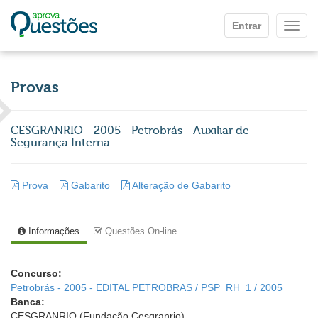
Ir para o conteúdo principal
Entrar
Mostr
Provas
CESGRANRIO - 2005 - Petrobrás - Auxiliar de
Segurança Interna
Prova
Gabarito
Alteração de Gabarito
Informações
Questões On-line
Concurso:
Petrobrás - 2005 - EDITAL PETROBRAS / PSP  RH  1 / 2005
Banca:
CESGRANRIO (Fundação Cesgranrio)