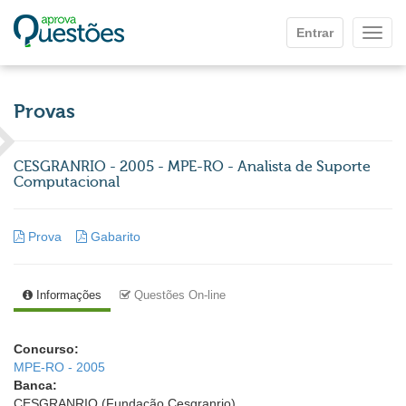
Ir para o conteúdo principal
Entrar
Mostr
Provas
CESGRANRIO - 2005 - MPE-RO - Analista de Suporte
Computacional
Prova
Gabarito
Informações
Questões On-line
Concurso:
MPE-RO - 2005
Banca:
CESGRANRIO (Fundação Cesgranrio)