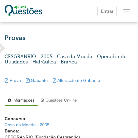
Ir para o conteúdo principal
Entrar
Mostr
Provas
CESGRANRIO - 2005 - Casa da Moeda - Operador de
Utilidades - Hidráulica - Branca
Prova
Gabarito
Alteração de Gabarito
Informações
Questões On-line
Concurso:
Casa da Moeda - 2005
Banca:
CESGRANRIO (Fundação Cesgranrio)