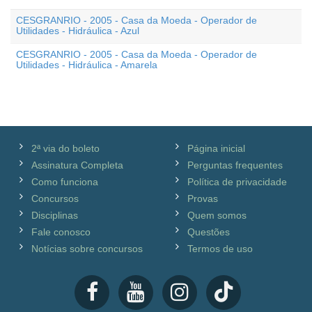
CESGRANRIO - 2005 - Casa da Moeda - Operador de
Utilidades - Hidráulica - Azul
CESGRANRIO - 2005 - Casa da Moeda - Operador de
Utilidades - Hidráulica - Amarela
2ª via do boleto
Página inicial
Assinatura Completa
Perguntas frequentes
Como funciona
Política de privacidade
Concursos
Provas
Disciplinas
Quem somos
Fale conosco
Questões
Notícias sobre concursos
Termos de uso