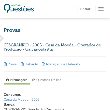
Ir para o conteúdo principal
Entrar
Mostr
Provas
CESGRANRIO - 2005 - Casa da Moeda - Operador de
Produção - Galvanoplastia
Prova
Gabarito
Alteração de Gabarito
Informações
Questões On-line
Concurso:
Casa da Moeda - 2005
Banca:
CESGRANRIO (Fundação Cesgranrio)