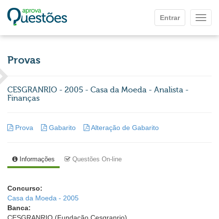
Ir para o conteúdo principal
Entrar
Mostr
Provas
CESGRANRIO - 2005 - Casa da Moeda - Analista -
Finanças
Prova
Gabarito
Alteração de Gabarito
Informações
Questões On-line
Concurso:
Casa da Moeda - 2005
Banca:
CESGRANRIO (Fundação Cesgranrio)