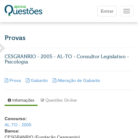
Ir para o conteúdo principal
Entrar
Mostr
Provas
CESGRANRIO - 2005 - AL-TO - Consultor Legislativo -
Psicologia
Prova
Gabarito
Alteração de Gabarito
Informações
Questões On-line
Concurso:
AL-TO - 2005
Banca:
CESGRANRIO (Fundação Cesgranrio)