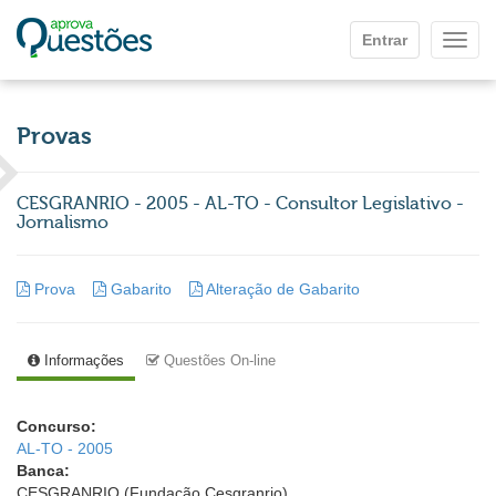
Ir para o conteúdo principal
Entrar
Mostr
Provas
CESGRANRIO - 2005 - AL-TO - Consultor Legislativo -
Jornalismo
Prova
Gabarito
Alteração de Gabarito
Informações
Questões On-line
Concurso:
AL-TO - 2005
Banca:
CESGRANRIO (Fundação Cesgranrio)