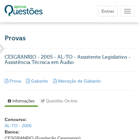
Ir para o conteúdo principal
Entrar
Mostr
Provas
CESGRANRIO - 2005 - AL-TO - Assistente Legislativo -
Assistência Técnica em Áudio
Prova
Gabarito
Alteração de Gabarito
Informações
Questões On-line
Concurso:
AL-TO - 2005
Banca:
CESGRANRIO (Fundação Cesgranrio)