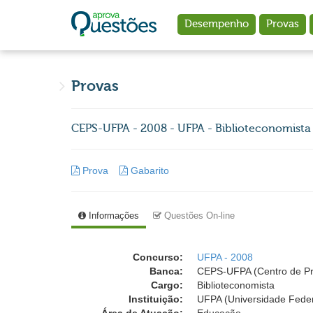
Ir para o conteúdo principal
Desempenho
Provas
Provas
CEPS-UFPA - 2008 - UFPA - Biblioteconomista
Prova
Gabarito
Informações
Questões On-line
Concurso:
UFPA - 2008
Banca:
CEPS-UFPA (Centro de Pro
Cargo:
Biblioteconomista
Instituição:
UFPA (Universidade Feder