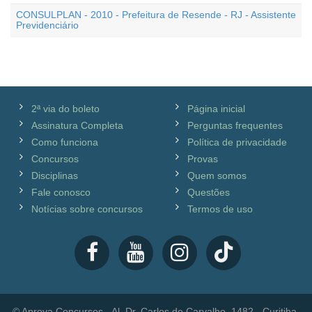
CONSULPLAN - 2010 - Prefeitura de Resende - RJ - Assistente
Previdenciário
2ª via do boleto
Página inicial
Assinatura Completa
Perguntas frequentes
Como funciona
Política de privacidade
Concursos
Provas
Disciplinas
Quem somos
Fale conosco
Questões
Notícias sobre concursos
Termos de uso
© Aprova Concursos - Al. Dr. Carlos de Carvalho, 1482 - Curitiba,