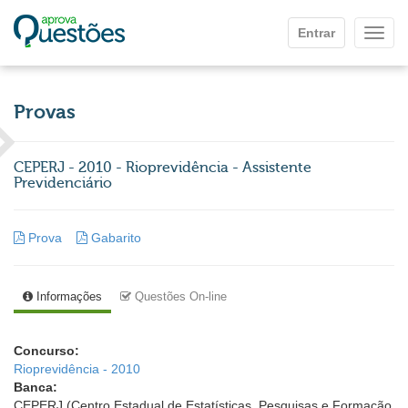
Ir para o conteúdo principal
Entrar
Mostr
Provas
CEPERJ - 2010 - Rioprevidência - Assistente
Previdenciário
Prova
Gabarito
Informações
Questões On-line
Concurso:
Rioprevidência - 2010
Banca:
CEPERJ (Centro Estadual de Estatísticas, Pesquisas e Formação