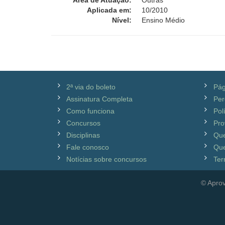
Área de Atuação:
Outras
Aplicada em:
10/2010
Nível:
Ensino Médio
2ª via do boleto
Pág
Assinatura Completa
Per
Como funciona
Pol
Concursos
Pro
Disciplinas
Qu
Fale conosco
Que
Notícias sobre concursos
Ter
© Aprov