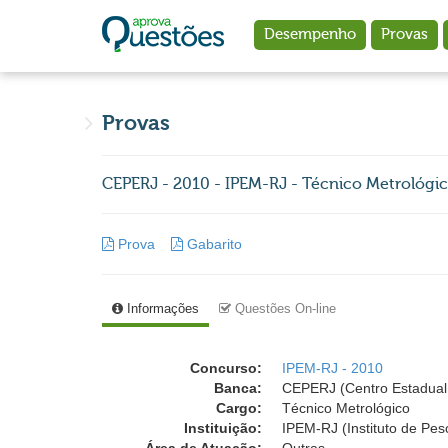
Ir para o conteúdo principal
Desempenho
Provas
Provas
CEPERJ - 2010 - IPEM-RJ - Técnico Metrológi
Prova
Gabarito
Informações
Questões On-line
Concurso:
IPEM-RJ - 2010
Banca:
CEPERJ (Centro Estadual 
Cargo:
Técnico Metrológico
Instituição:
IPEM-RJ (Instituto de Pes