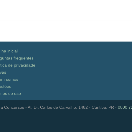
ina inicial
guntas frequentes
ítica de privacidade
vas
em somos
stões
mos de uso
a Concursos - Al. Dr. Carlos de Carvalho, 1482 - Curitiba, PR -
0800 7