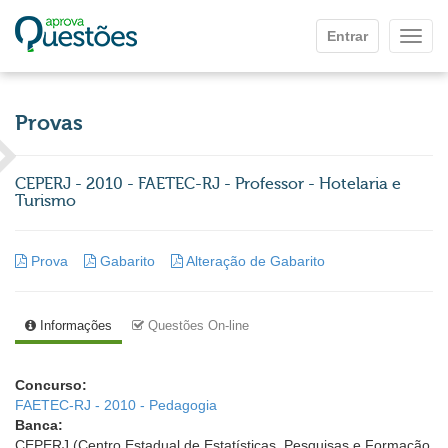
Ir para o conteúdo principal
Entrar
Mostr
Provas
CEPERJ - 2010 - FAETEC-RJ - Professor - Hotelaria e
Turismo
Prova
Gabarito
Alteração de Gabarito
Informações
Questões On-line
Concurso:
FAETEC-RJ - 2010 - Pedagogia
Banca:
CEPERJ (Centro Estadual de Estatísticas, Pesquisas e Formação