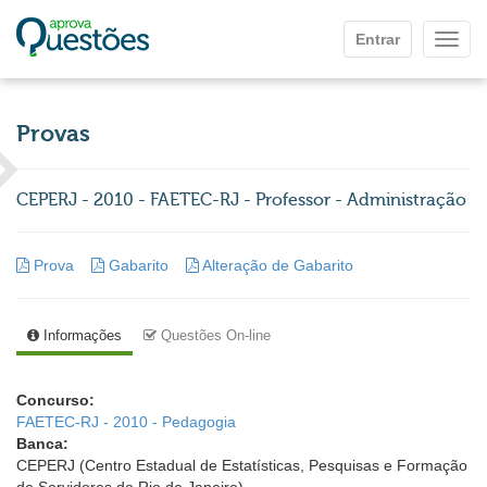
Ir para o conteúdo principal
Entrar
Mostr
Provas
CEPERJ - 2010 - FAETEC-RJ - Professor - Administração
Prova
Gabarito
Alteração de Gabarito
Informações
Questões On-line
Concurso:
FAETEC-RJ - 2010 - Pedagogia
Banca:
CEPERJ (Centro Estadual de Estatísticas, Pesquisas e Formação