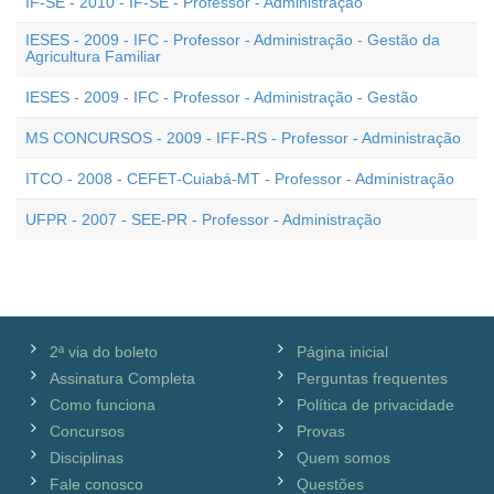
IF-SE - 2010 - IF-SE - Professor - Administração
IESES - 2009 - IFC - Professor - Administração - Gestão da
Agricultura Familiar
IESES - 2009 - IFC - Professor - Administração - Gestão
MS CONCURSOS - 2009 - IFF-RS - Professor - Administração
ITCO - 2008 - CEFET-Cuiabá-MT - Professor - Administração
UFPR - 2007 - SEE-PR - Professor - Administração
2ª via do boleto
Página inicial
Assinatura Completa
Perguntas frequentes
Como funciona
Política de privacidade
Concursos
Provas
Disciplinas
Quem somos
Fale conosco
Questões