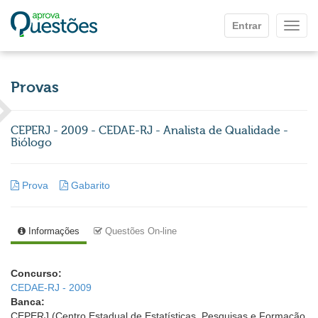
Ir para o conteúdo principal
Entrar
Mostr
Provas
CEPERJ - 2009 - CEDAE-RJ - Analista de Qualidade -
Biólogo
Prova
Gabarito
Informações
Questões On-line
Concurso:
CEDAE-RJ - 2009
Banca:
CEPERJ (Centro Estadual de Estatísticas, Pesquisas e Formação