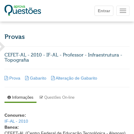
Ir para o conteúdo principal
Entrar
Mostr
Provas
CEFET-AL - 2010 - IF-AL - Professor - Infraestrutura -
Topografia
Prova
Gabarito
Alteração de Gabarito
Informações
Questões On-line
Concurso:
IF-AL - 2010
Banca:
CEFET-AL (Centro Federal de Educação Tecnológica - Alagoas)