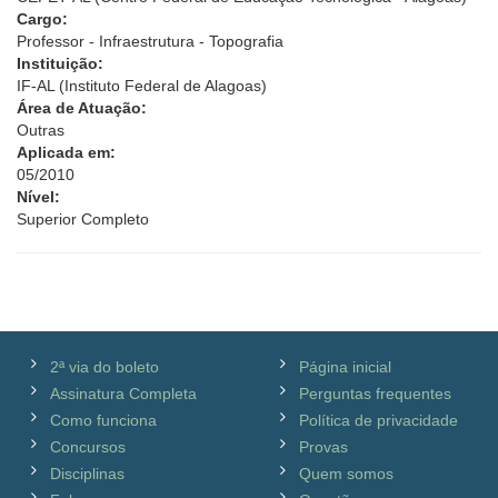
Cargo:
Professor - Infraestrutura - Topografia
Instituição:
IF-AL (Instituto Federal de Alagoas)
Área de Atuação:
Outras
Aplicada em:
05/2010
Nível:
Superior Completo
2ª via do boleto
Página inicial
Assinatura Completa
Perguntas frequentes
Como funciona
Política de privacidade
Concursos
Provas
Disciplinas
Quem somos